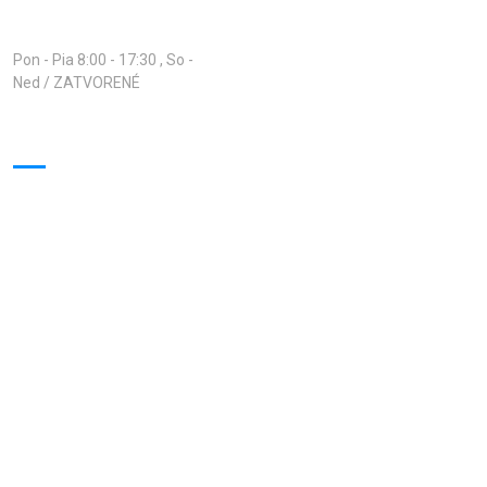
Otváracie hodiny:
Pon - Pia 8:00 - 17:30 , So -
Ned / ZATVORENÉ
Virtuálna prehliadka