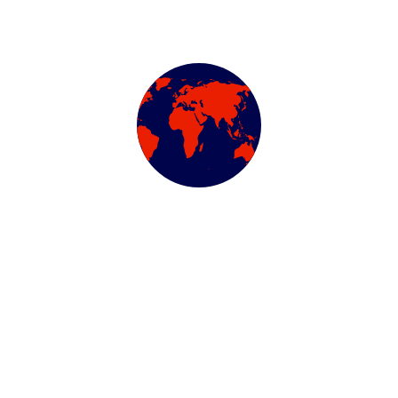
Najväčší špecialista na pick upy na Slovensku IL Trade s.r.o.
O NÁS
Newsletter
Subscribe our newsletter to get our latest update & news
Subscribe