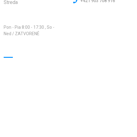
+421 903 708 916
Streda
Otváracie hodiny:
Pon - Pia 8:00 - 17:30 , So -
Ned / ZATVORENÉ
Virtuálna prehliadka