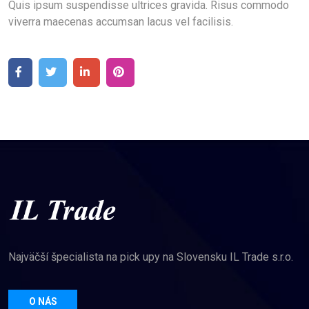
Quis ipsum suspendisse ultrices gravida. Risus commodo
viverra maecenas accumsan lacus vel facilisis.
Najväčší špecialista na pick upy na Slovensku IL Trade s.r.o.
O NÁS